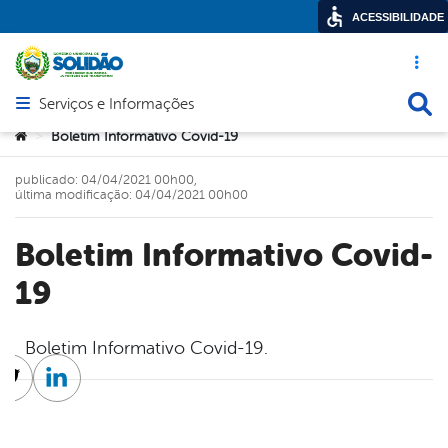
ACESSIBILIDADE
Acesso ráp
Busca
Serviços e Informações
Abrir menu principal de navegação
Você está aqui:
Boletim Informativo Covid-19
>
publicado: 04/04/2021 00h00,
última modificação: 04/04/2021 00h00
Boletim Informativo Covid-
19
Boletim Informativo Covid-19.
cebook
Twitter
Linkedin