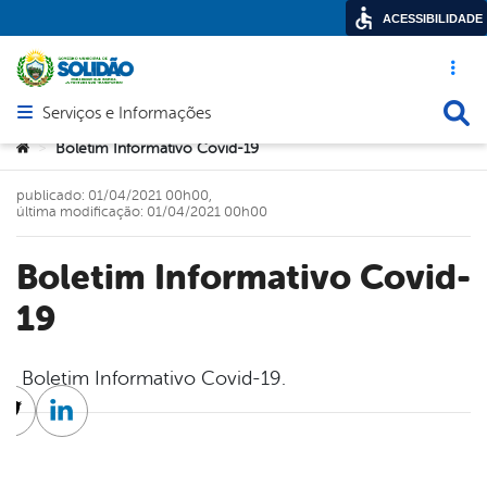
ACESSIBILIDADE
Acesso ráp
Busca
Serviços e Informações
Abrir menu principal de navegação
Você está aqui:
Boletim Informativo Covid-19
>
publicado: 01/04/2021 00h00,
última modificação: 01/04/2021 00h00
Boletim Informativo Covid-
19
Boletim Informativo Covid-19.
cebook
Twitter
Linkedin