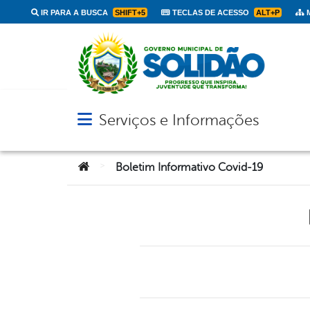
IR PARA A BUSCA
SHIFT+5
TECLAS DE ACESSO
ALT+P
M
Serviços e Informações
Abrir menu principal de navegação
Você está aqui:
>
Boletim Informativo Covid-19