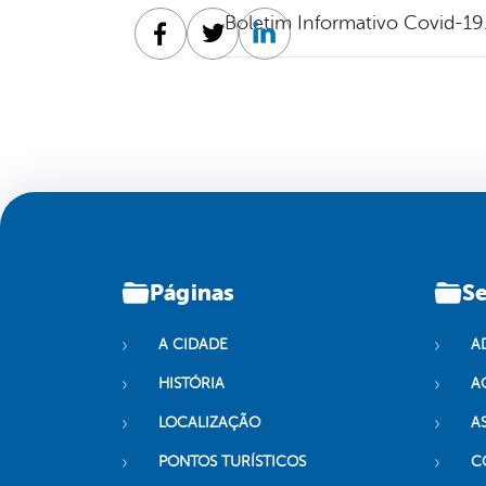
Boletim Informativo Covid-19
Facebook
Twitter
Linkedin
Páginas
Se
A CIDADE
A
HISTÓRIA
A
LOCALIZAÇÃO
A
PONTOS TURÍSTICOS
C