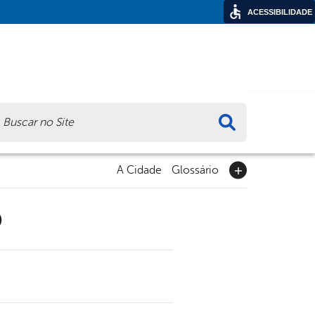
ACESSIBILIDADE
ca
A Cidade
Glossário
9