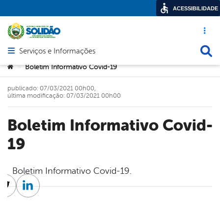
ACESSIBILIDADE
Acesso ráp
Busca
Serviços e Informações
Abrir menu principal de navegação
Você está aqui:
Boletim Informativo Covid-19
>
publicado: 07/03/2021 00h00,
última modificação: 07/03/2021 00h00
Boletim Informativo Covid-
19
Boletim Informativo Covid-19.
cebook
Twitter
Linkedin