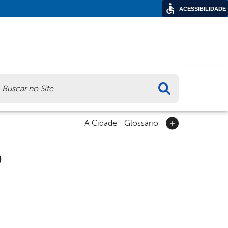
ACESSIBILIDADE
ca
A Cidade
Glossário
9