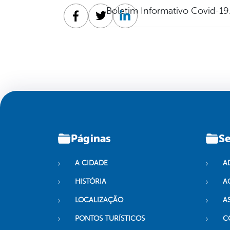
Boletim Informativo Covid-19
Facebook
Twitter
Linkedin
Páginas
Se
A CIDADE
A
HISTÓRIA
A
LOCALIZAÇÃO
A
PONTOS TURÍSTICOS
C