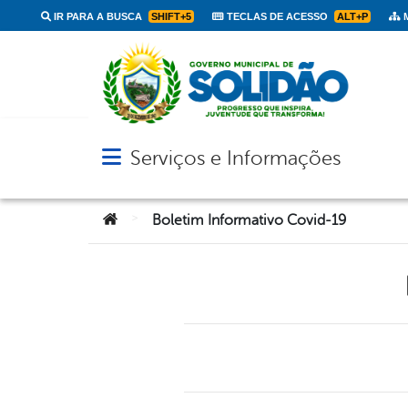
IR PARA A BUSCA
SHIFT+5
TECLAS DE ACESSO
ALT+P
M
Serviços e Informações
Abrir menu principal de navegação
Você está aqui:
>
Boletim Informativo Covid-19