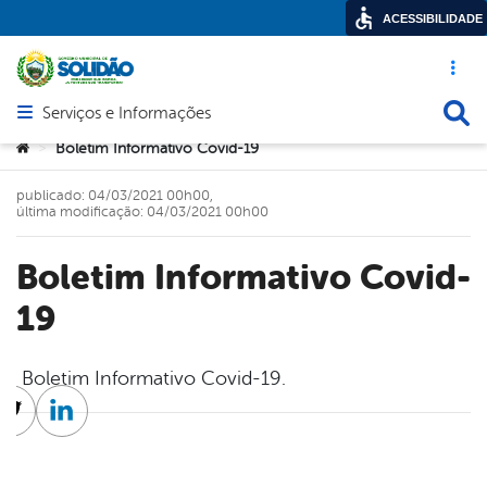
ACESSIBILIDADE
Acesso ráp
Busca
Serviços e Informações
Abrir menu principal de navegação
Você está aqui:
Boletim Informativo Covid-19
>
publicado: 04/03/2021 00h00,
última modificação: 04/03/2021 00h00
Boletim Informativo Covid-
19
Boletim Informativo Covid-19.
cebook
Twitter
Linkedin