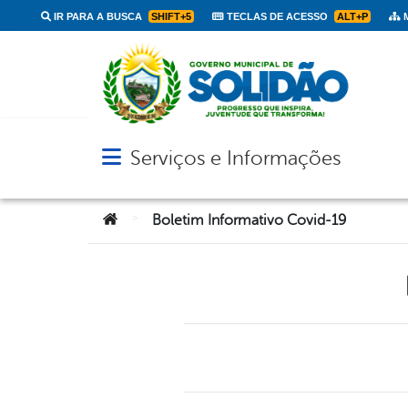
IR PARA A BUSCA
SHIFT+5
TECLAS DE ACESSO
ALT+P
M
Serviços e Informações
Abrir menu principal de navegação
Você está aqui:
>
Boletim Informativo Covid-19