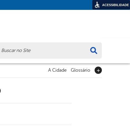
ACESSIBILIDADE
ca
A Cidade
Glossário
9