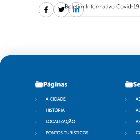
Boletim Informativo Covid-19
Facebook
Twitter
Linkedin
Páginas
Se
A CIDADE
A
HISTÓRIA
A
LOCALIZAÇÃO
A
PONTOS TURÍSTICOS
C