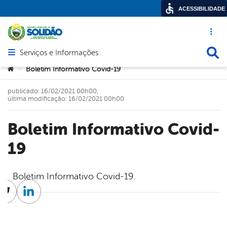
ACESSIBILIDADE
Acesso ráp
Busca
Serviços e Informações
Abrir menu principal de navegação
Você está aqui:
Boletim Informativo Covid-19
>
publicado: 16/02/2021 00h00,
última modificação: 16/02/2021 00h00
Boletim Informativo Covid-
19
Boletim Informativo Covid-19.
cebook
Twitter
Linkedin