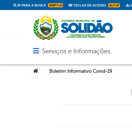
IR PARA A BUSCA
SHIFT+5
TECLAS DE ACESSO
ALT+P
M
Serviços e Informações
Abrir menu principal de navegação
Você está aqui:
>
Boletim Informativo Covid-19