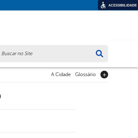
ACESSIBILIDADE
ca
A Cidade
Glossário
9