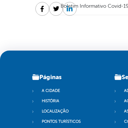
Boletim Informativo Covid-19
Facebook
Twitter
Linkedin
Páginas
Se
A CIDADE
A
HISTÓRIA
A
LOCALIZAÇÃO
A
PONTOS TURÍSTICOS
C