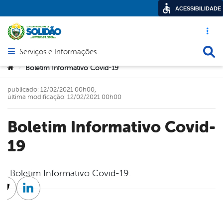
ACESSIBILIDADE
Acesso ráp
Busca
Serviços e Informações
Abrir menu principal de navegação
Você está aqui:
Boletim Informativo Covid-19
>
publicado: 12/02/2021 00h00,
última modificação: 12/02/2021 00h00
Boletim Informativo Covid-
19
Boletim Informativo Covid-19.
cebook
Twitter
Linkedin