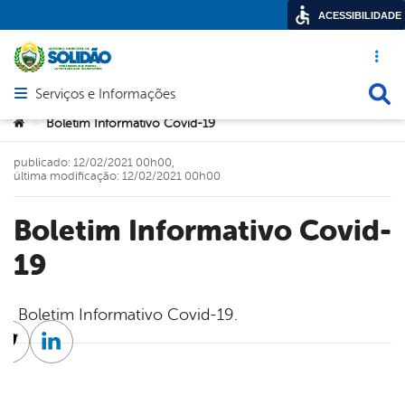
ACESSIBILIDADE
Acesso ráp
Busca
Serviços e Informações
Abrir menu principal de navegação
Você está aqui:
Boletim Informativo Covid-19
>
publicado: 12/02/2021 00h00,
última modificação: 12/02/2021 00h00
Boletim Informativo Covid-
19
Boletim Informativo Covid-19.
cebook
Twitter
Linkedin