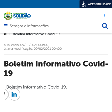
ACESSIBILIDADE
Acesso ráp
Busca
Serviços e Informações
Abrir menu principal de navegação
Você está aqui:
Boletim Informativo Covid-19
>
publicado: 09/02/2021 00h00,
última modificação: 09/02/2021 00h00
Boletim Informativo Covid-
19
Boletim Informativo Covid-19.
cebook
Twitter
Linkedin