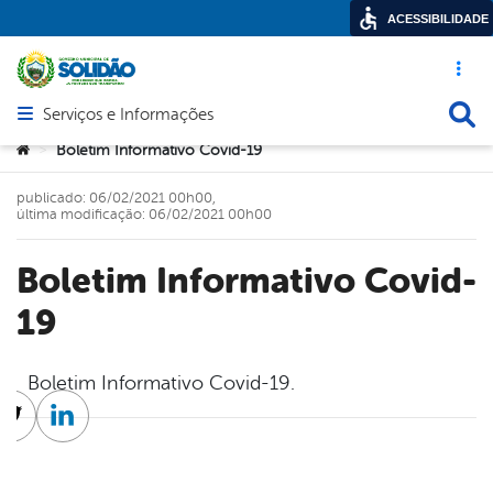
ACESSIBILIDADE
Acesso ráp
Busca
Serviços e Informações
Abrir menu principal de navegação
Você está aqui:
Boletim Informativo Covid-19
>
publicado: 06/02/2021 00h00,
última modificação: 06/02/2021 00h00
Boletim Informativo Covid-
19
Boletim Informativo Covid-19.
cebook
Twitter
Linkedin