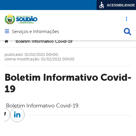
ACESSIBILIDADE
Acesso ráp
Busca
Serviços e Informações
Abrir menu principal de navegação
Você está aqui:
Boletim Informativo Covid-19
>
publicado: 01/02/2021 00h00,
última modificação: 01/02/2021 00h00
Boletim Informativo Covid-
19
Boletim Informativo Covid-19.
cebook
Twitter
Linkedin