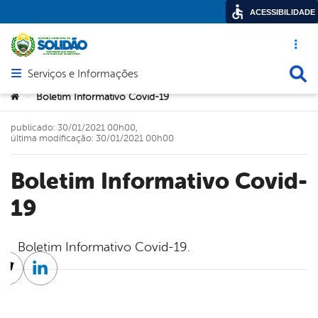
ACESSIBILIDADE
Acesso ráp
Busca
Serviços e Informações
Abrir menu principal de navegação
Você está aqui:
Boletim Informativo Covid-19
>
publicado: 30/01/2021 00h00,
última modificação: 30/01/2021 00h00
Boletim Informativo Covid-
19
Boletim Informativo Covid-19.
cebook
Twitter
Linkedin