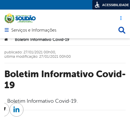
ACESSIBILIDADE
Acesso ráp
Busca
Serviços e Informações
Abrir menu principal de navegação
Você está aqui:
Boletim Informativo Covid-19
>
publicado: 27/01/2021 00h00,
última modificação: 27/01/2021 00h00
Boletim Informativo Covid-
19
Boletim Informativo Covid-19.
cebook
Twitter
Linkedin