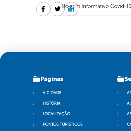
Boletim Informativo Covid-19
Facebook
Twitter
Linkedin
Páginas
Se
A CIDADE
A
HISTÓRIA
A
LOCALIZAÇÃO
A
PONTOS TURÍSTICOS
C