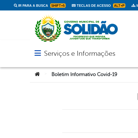
IR PARA A BUSCA
SHIFT+5
TECLAS DE ACESSO
ALT+P
M
Serviços e Informações
Abrir menu principal de navegação
Você está aqui:
>
Boletim Informativo Covid-19