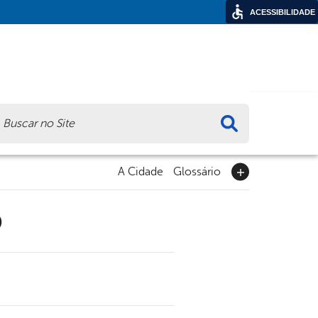
ACESSIBILIDADE
ca
A Cidade
Glossário
9