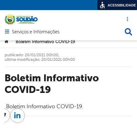
ACESSIBILIDADE
Acesso ráp
Busca
Serviços e Informações
Abrir menu principal de navegação
Você está aqui:
Boletim Informativo COVID-19
>
publicado: 20/01/2021 00h00,
última modificação: 20/01/2021 00h00
Boletim Informativo
COVID-19
Boletim Informativo COVID-19.
cebook
Twitter
Linkedin