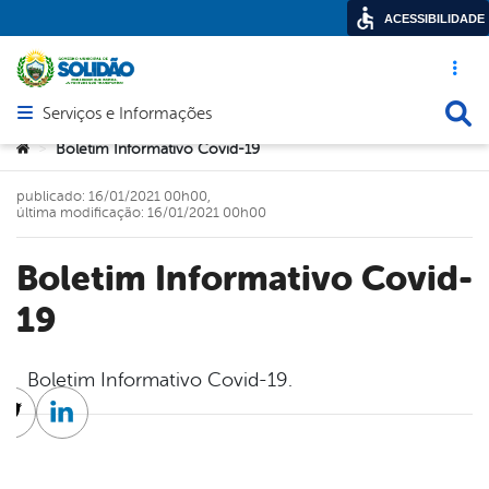
ACESSIBILIDADE
Acesso ráp
Busca
Serviços e Informações
Abrir menu principal de navegação
Você está aqui:
Boletim Informativo Covid-19
>
publicado: 16/01/2021 00h00,
última modificação: 16/01/2021 00h00
Boletim Informativo Covid-
19
Boletim Informativo Covid-19.
cebook
Twitter
Linkedin