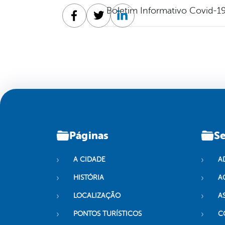
Boletim Informativo Covid-19
Facebook
Twitter
Linkedin
Páginas
Se
A CIDADE
A
HISTÓRIA
A
LOCALIZAÇÃO
A
PONTOS TURÍSTICOS
C