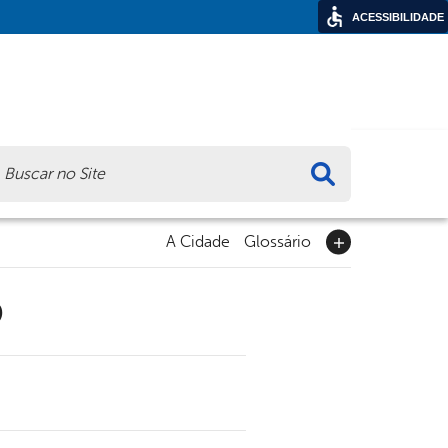
ACESSIBILIDADE
ca
A Cidade
Glossário
9