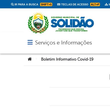
IR PARA A BUSCA
SHIFT+5
TECLAS DE ACESSO
ALT+P
M
Serviços e Informações
Abrir menu principal de navegação
Você está aqui:
>
Boletim Informativo Covid-19