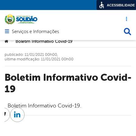
ACESSIBILIDADE
Acesso ráp
Busca
Serviços e Informações
Abrir menu principal de navegação
Você está aqui:
Boletim Informativo Covid-19
>
publicado: 11/01/2021 00h00,
última modificação: 11/01/2021 00h00
Boletim Informativo Covid-
19
Boletim Informativo Covid-19.
cebook
Twitter
Linkedin