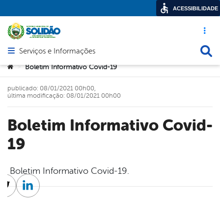
ACESSIBILIDADE
Acesso ráp
Busca
Serviços e Informações
Abrir menu principal de navegação
Você está aqui:
Boletim Informativo Covid-19
>
publicado: 08/01/2021 00h00,
última modificação: 08/01/2021 00h00
Boletim Informativo Covid-
19
Boletim Informativo Covid-19.
cebook
Twitter
Linkedin