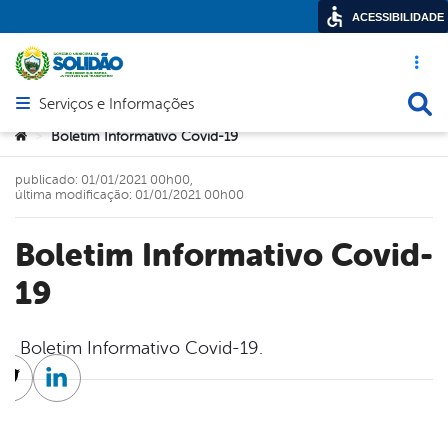
ACESSIBILIDADE
Acesso ráp
Busca
Serviços e Informações
Abrir menu principal de navegação
Você está aqui:
Boletim Informativo Covid-19
>
publicado: 01/01/2021 00h00,
última modificação: 01/01/2021 00h00
Boletim Informativo Covid-
19
Boletim Informativo Covid-19.
cebook
Twitter
Linkedin