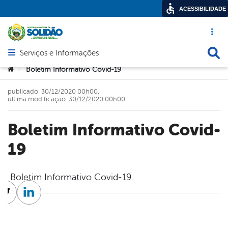
ACESSIBILIDADE
Acesso ráp
Busca
Serviços e Informações
Abrir menu principal de navegação
Você está aqui:
Boletim Informativo Covid-19
>
publicado: 30/12/2020 00h00,
última modificação: 30/12/2020 00h00
Boletim Informativo Covid-
19
Boletim Informativo Covid-19.
cebook
Twitter
Linkedin