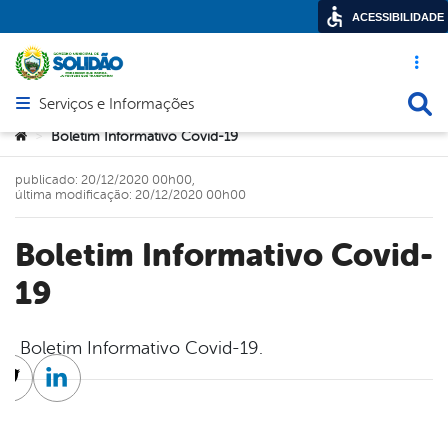
ACESSIBILIDADE
Acesso ráp
Busca
Serviços e Informações
Abrir menu principal de navegação
Você está aqui:
Boletim Informativo Covid-19
>
publicado: 20/12/2020 00h00,
última modificação: 20/12/2020 00h00
Boletim Informativo Covid-
19
Boletim Informativo Covid-19.
cebook
Twitter
Linkedin