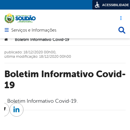
ACESSIBILIDADE
Acesso ráp
Busca
Serviços e Informações
Abrir menu principal de navegação
Você está aqui:
Boletim Informativo Covid-19
>
publicado: 18/12/2020 00h00,
última modificação: 18/12/2020 00h00
Boletim Informativo Covid-
19
Boletim Informativo Covid-19.
cebook
Twitter
Linkedin