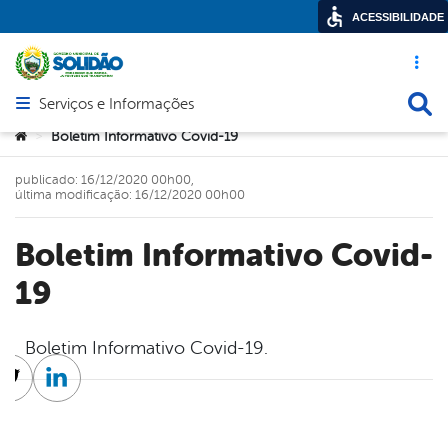
ACESSIBILIDADE
Acesso ráp
Busca
Serviços e Informações
Abrir menu principal de navegação
Você está aqui:
Boletim Informativo Covid-19
>
publicado: 16/12/2020 00h00,
última modificação: 16/12/2020 00h00
Boletim Informativo Covid-
19
Boletim Informativo Covid-19.
cebook
Twitter
Linkedin