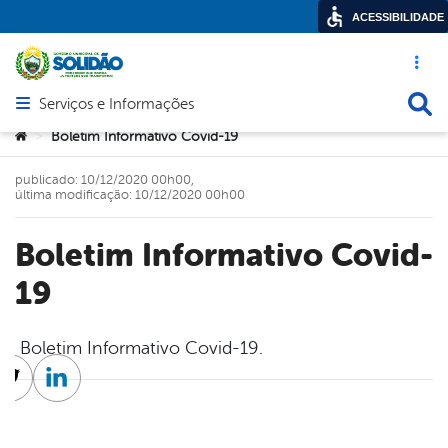
ACESSIBILIDADE
Acesso ráp
Busca
Serviços e Informações
Abrir menu principal de navegação
Você está aqui:
Boletim Informativo Covid-19
>
publicado: 10/12/2020 00h00,
última modificação: 10/12/2020 00h00
Boletim Informativo Covid-
19
Boletim Informativo Covid-19.
cebook
Twitter
Linkedin