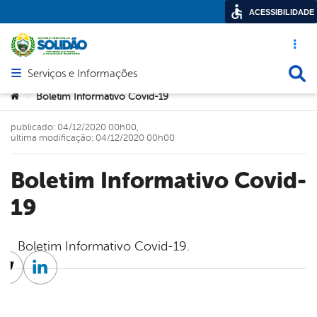
ACESSIBILIDADE
Acesso ráp
Busca
Serviços e Informações
Abrir menu principal de navegação
Você está aqui:
Boletim Informativo Covid-19
>
publicado: 04/12/2020 00h00,
última modificação: 04/12/2020 00h00
Boletim Informativo Covid-
19
Boletim Informativo Covid-19.
cebook
Twitter
Linkedin