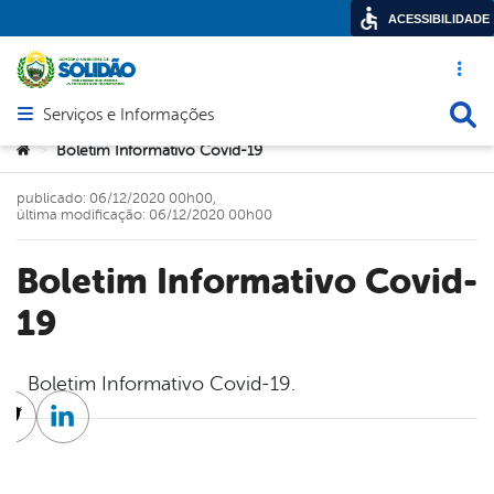
ACESSIBILIDADE
Acesso ráp
Busca
Serviços e Informações
Abrir menu principal de navegação
Você está aqui:
Boletim Informativo Covid-19
>
publicado: 06/12/2020 00h00,
última modificação: 06/12/2020 00h00
Boletim Informativo Covid-
19
Boletim Informativo Covid-19.
cebook
Twitter
Linkedin