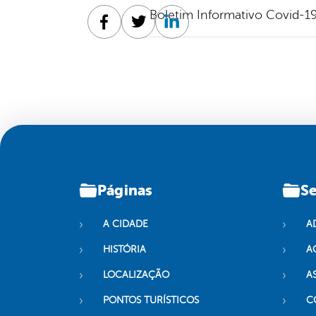
Boletim Informativo Covid-19
Facebook
Twitter
Linkedin
Páginas
Se
A CIDADE
A
HISTÓRIA
A
LOCALIZAÇÃO
A
PONTOS TURÍSTICOS
C