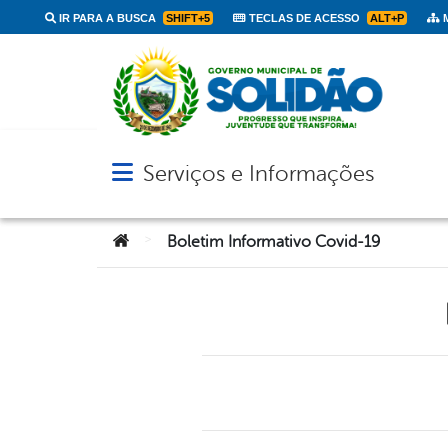
IR PARA A BUSCA
SHIFT+5
TECLAS DE ACESSO
ALT+P
M
Serviços e Informações
Abrir menu principal de navegação
Você está aqui:
>
Boletim Informativo Covid-19