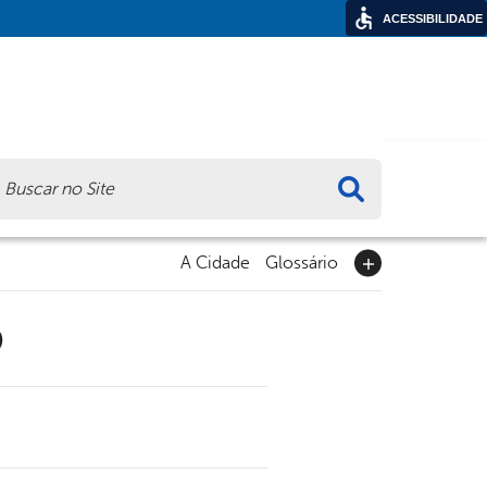
ACESSIBILIDADE
ca
A Cidade
Glossário
9