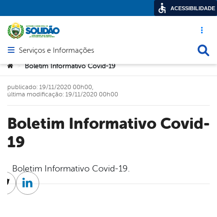
ACESSIBILIDADE
Acesso ráp
Busca
Serviços e Informações
Abrir menu principal de navegação
Você está aqui:
Boletim Informativo Covid-19
>
publicado: 19/11/2020 00h00,
última modificação: 19/11/2020 00h00
Boletim Informativo Covid-
19
Boletim Informativo Covid-19.
cebook
Twitter
Linkedin