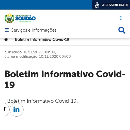
ACESSIBILIDADE
Acesso ráp
Busca
Serviços e Informações
Abrir menu principal de navegação
Você está aqui:
Boletim Informativo Covid-19
>
publicado: 10/11/2020 00h00,
última modificação: 10/11/2020 00h00
Boletim Informativo Covid-
19
Boletim Informativo Covid-19.
cebook
Twitter
Linkedin