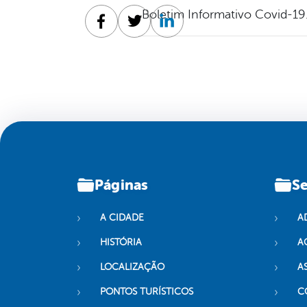
Boletim Informativo Covid-19
Facebook
Twitter
Linkedin
Páginas
Se
A CIDADE
A
HISTÓRIA
A
LOCALIZAÇÃO
A
PONTOS TURÍSTICOS
C