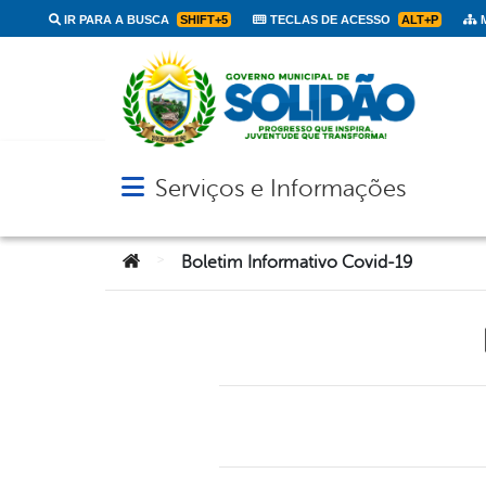
IR PARA A BUSCA
SHIFT+5
TECLAS DE ACESSO
ALT+P
M
Serviços e Informações
Abrir menu principal de navegação
Você está aqui:
>
Boletim Informativo Covid-19