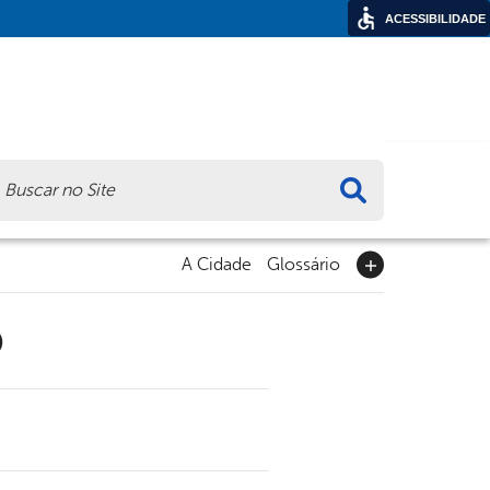
ACESSIBILIDADE
ca
A Cidade
Glossário
9