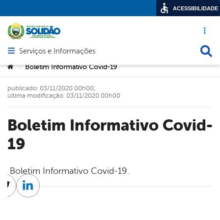
ACESSIBILIDADE
Acesso ráp
Busca
Serviços e Informações
Abrir menu principal de navegação
Você está aqui:
Boletim Informativo Covid-19
>
publicado: 03/11/2020 00h00,
última modificação: 03/11/2020 00h00
Boletim Informativo Covid-
19
Boletim Informativo Covid-19.
cebook
Twitter
Linkedin