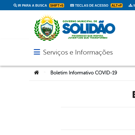
IR PARA A BUSCA
SHIFT+5
TECLAS DE ACESSO
ALT+P
M
Serviços e Informações
Abrir menu principal de navegação
Você está aqui:
>
Boletim Informativo COVID-19