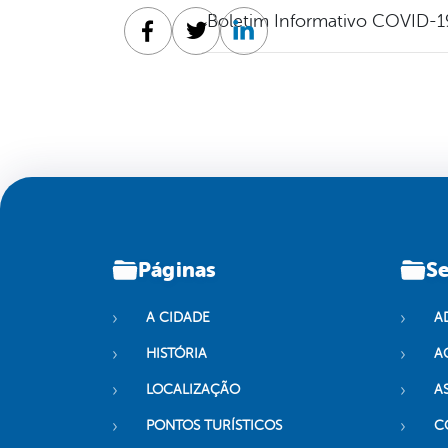
Boletim Informativo COVID-1
Facebook
Twitter
Linkedin
Páginas
Se
A CIDADE
A
HISTÓRIA
A
LOCALIZAÇÃO
A
PONTOS TURÍSTICOS
C