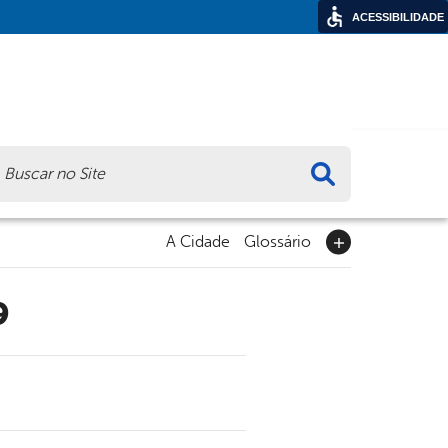
ACESSIBILIDADE
ca
A Cidade
Glossário
9