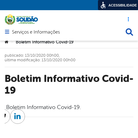
ACESSIBILIDADE
Acesso ráp
Busca
Serviços e Informações
Abrir menu principal de navegação
Você está aqui:
Boletim Informativo Covid-19
>
publicado: 13/10/2020 00h00,
última modificação: 13/10/2020 00h00
Boletim Informativo Covid-
19
Boletim Informativo Covid-19.
cebook
Twitter
Linkedin