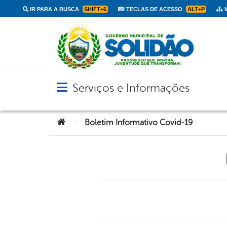
IR PARA A BUSCA
SHIFT+5
TECLAS DE ACESSO
ALT+P
M
Serviços e Informações
Abrir menu principal de navegação
Você está aqui:
>
Boletim Informativo Covid-19