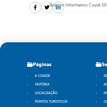
Boletim Informativo Covid-19
Facebook
Twitter
Linkedin
Páginas
Se
A CIDADE
A
HISTÓRIA
A
LOCALIZAÇÃO
A
PONTOS TURÍSTICOS
C