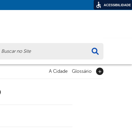
ACESSIBILIDADE
ca
A Cidade
Glossário
9