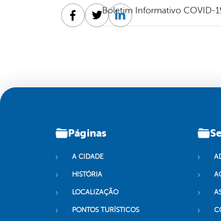
Boletim Informativo COVID-1
Facebook
Twitter
Linkedin
Páginas
Se
A CIDADE
A
HISTÓRIA
A
LOCALIZAÇÃO
A
PONTOS TURÍSTICOS
C