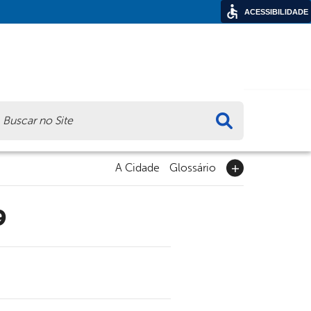
ACESSIBILIDADE
ca
A Cidade
Glossário
9