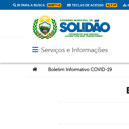
IR PARA A BUSCA
SHIFT+5
TECLAS DE ACESSO
ALT+P
M
Serviços e Informações
Abrir menu principal de navegação
Você está aqui:
>
Boletim Informativo COVID-19