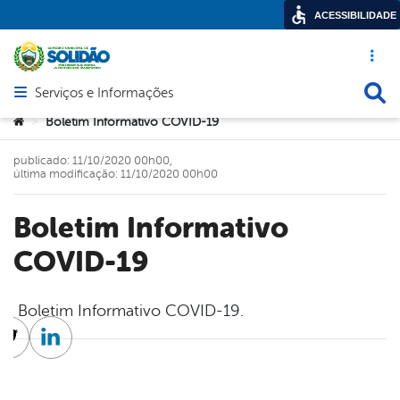
ACESSIBILIDADE
Acesso ráp
Busca
Serviços e Informações
Abrir menu principal de navegação
Você está aqui:
Boletim Informativo COVID-19
>
publicado: 11/10/2020 00h00,
última modificação: 11/10/2020 00h00
Boletim Informativo
COVID-19
Boletim Informativo COVID-19.
cebook
Twitter
Linkedin