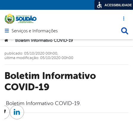
ACESSIBILIDADE
Acesso ráp
Busca
Serviços e Informações
Abrir menu principal de navegação
Você está aqui:
Boletim Informativo COVID-19
>
publicado: 05/10/2020 00h00,
última modificação: 05/10/2020 00h00
Boletim Informativo
COVID-19
Boletim Informativo COVID-19.
cebook
Twitter
Linkedin