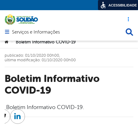
ACESSIBILIDADE
Acesso ráp
Busca
Serviços e Informações
Abrir menu principal de navegação
Você está aqui:
Boletim Informativo COVID-19
>
publicado: 01/10/2020 00h00,
última modificação: 01/10/2020 00h00
Boletim Informativo
COVID-19
Boletim Informativo COVID-19.
cebook
Twitter
Linkedin