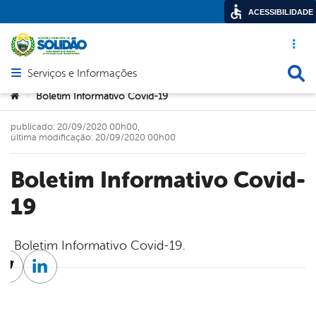
ACESSIBILIDADE
Acesso ráp
Busca
Serviços e Informações
Abrir menu principal de navegação
Você está aqui:
Boletim Informativo Covid-19
>
publicado: 20/09/2020 00h00,
última modificação: 20/09/2020 00h00
Boletim Informativo Covid-
19
Boletim Informativo Covid-19.
cebook
Twitter
Linkedin