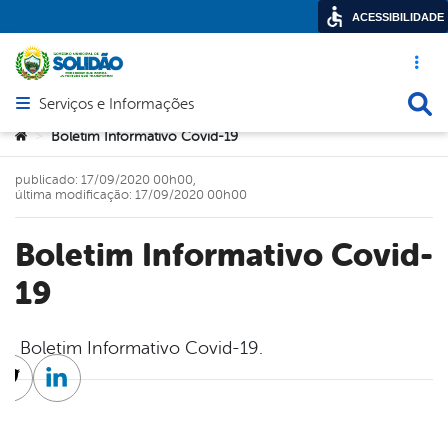
ACESSIBILIDADE
Acesso ráp
Busca
Serviços e Informações
Abrir menu principal de navegação
Você está aqui:
Boletim Informativo Covid-19
>
publicado: 17/09/2020 00h00,
última modificação: 17/09/2020 00h00
Boletim Informativo Covid-
19
Boletim Informativo Covid-19.
cebook
Twitter
Linkedin