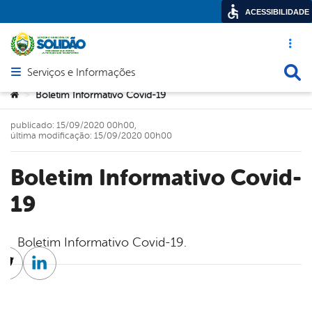
ACESSIBILIDADE
Acesso ráp
Busca
Serviços e Informações
Abrir menu principal de navegação
Você está aqui:
Boletim Informativo Covid-19
>
publicado: 15/09/2020 00h00,
última modificação: 15/09/2020 00h00
Boletim Informativo Covid-
19
Boletim Informativo Covid-19.
cebook
Twitter
Linkedin