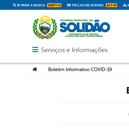
IR PARA A BUSCA
SHIFT+5
TECLAS DE ACESSO
ALT+P
M
Serviços e Informações
Abrir menu principal de navegação
Você está aqui:
>
Boletim Informativo COVID-19