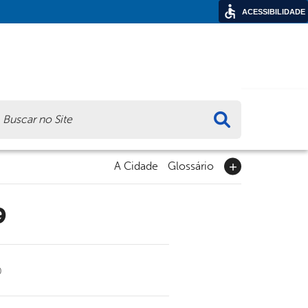
ACESSIBILIDADE
ca
A Cidade
Glossário
9
0