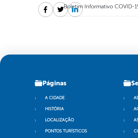
Boletim Informativo COVID-1
Facebook
Twitter
Linkedin
Páginas
Se
A CIDADE
A
HISTÓRIA
A
LOCALIZAÇÃO
A
PONTOS TURÍSTICOS
C