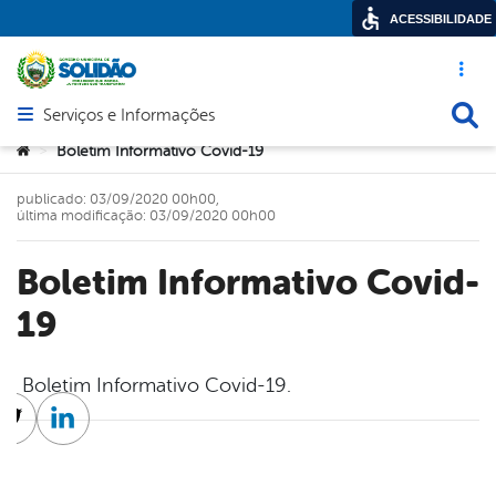
ACESSIBILIDADE
Acesso ráp
Busca
Serviços e Informações
Abrir menu principal de navegação
Você está aqui:
Boletim Informativo Covid-19
>
publicado: 03/09/2020 00h00,
última modificação: 03/09/2020 00h00
Boletim Informativo Covid-
19
Boletim Informativo Covid-19.
cebook
Twitter
Linkedin