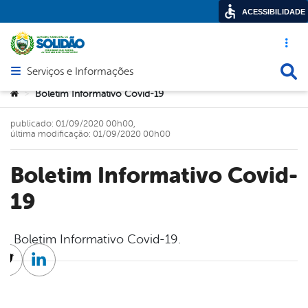
ACESSIBILIDADE
Acesso ráp
Busca
Serviços e Informações
Abrir menu principal de navegação
Você está aqui:
Boletim Informativo Covid-19
>
publicado: 01/09/2020 00h00,
última modificação: 01/09/2020 00h00
Boletim Informativo Covid-
19
Boletim Informativo Covid-19.
cebook
Twitter
Linkedin