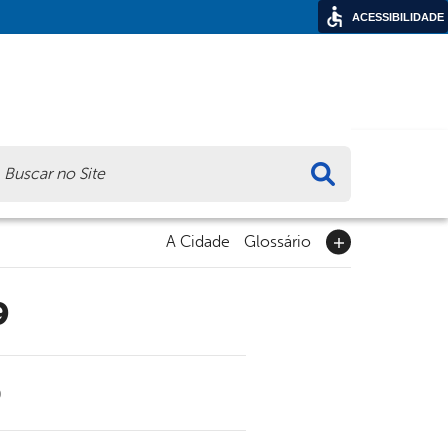
ACESSIBILIDADE
ca
A Cidade
Glossário
9
0