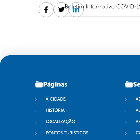
Boletim Informativo COVID-1
Facebook
Twitter
Linkedin
Páginas
Se
A CIDADE
A
HISTÓRIA
A
LOCALIZAÇÃO
A
PONTOS TURÍSTICOS
C