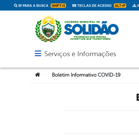
IR PARA A BUSCA
SHIFT+5
TECLAS DE ACESSO
ALT+P
M
Serviços e Informações
Abrir menu principal de navegação
Você está aqui:
>
Boletim Informativo COVID-19