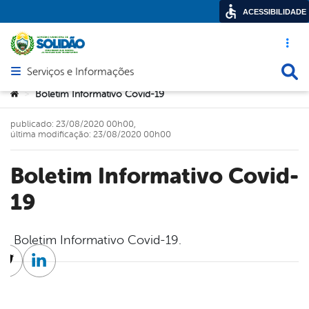
ACESSIBILIDADE
Acesso ráp
Busca
Serviços e Informações
Abrir menu principal de navegação
Você está aqui:
Boletim Informativo Covid-19
>
publicado: 23/08/2020 00h00,
última modificação: 23/08/2020 00h00
Boletim Informativo Covid-
19
Boletim Informativo Covid-19.
cebook
Twitter
Linkedin